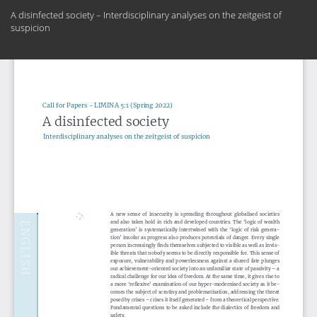
Zu
A disinfected society – Interdisciplinary analyses on the zeitgeist of
Artikeldetails
suspicion
zurückkehren
Her
PD
he