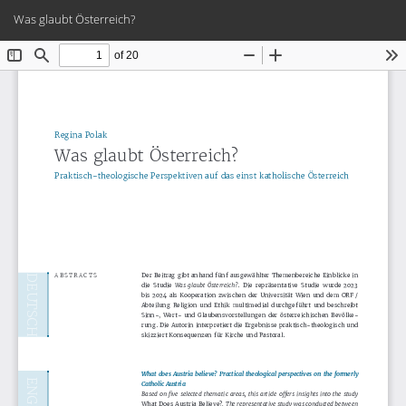
Zu
Her
PD
Was glaubt Österreich?
Artikeldetails
he
zurückkehren