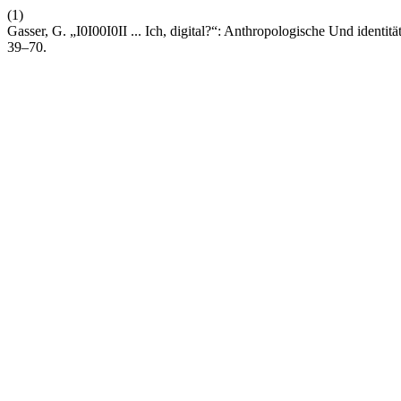
(1)
Gasser, G. „I0I00I0II ... Ich, digital?“: Anthropologische Und iden
39–70.