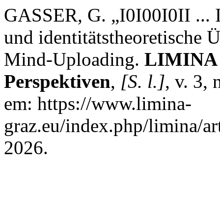
GASSER, G. „I0I00I0II ... I
und identitätstheoretische 
Mind-Uploading.
LIMINA -
Perspektiven
,
[S. l.]
, v. 3,
em: https://www.limina-
graz.eu/index.php/limina/ar
2026.