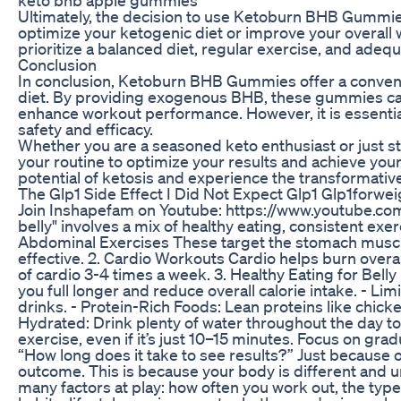
Ultimately, the decision to use Ketoburn BHB Gummies
optimize your ketogenic diet or improve your overal
prioritize a balanced diet, regular exercise, and adequ
Conclusion
In conclusion, Ketoburn BHB Gummies offer a conveni
diet. By providing exogenous BHB, these gummies can 
enhance workout performance. However, it is essentia
safety and efficacy.
Whether you are a seasoned keto enthusiast or just 
your routine to optimize your results and achieve your
potential of ketosis and experience the transformative 
The Glp1 Side Effect I Did Not Expect Glp1 Glp1forwei
Join Inshapefam on Youtube: https://www.youtube.
belly" involves a mix of healthy eating, consistent exer
Abdominal Exercises These target the stomach muscle
effective. 2. Cardio Workouts Cardio helps burn overal
of cardio 3-4 times a week. 3. Healthy Eating for Belly
you full longer and reduce overall calorie intake. - Lim
drinks. - Protein-Rich Foods: Lean proteins like chic
Hydrated: Drink plenty of water throughout the day to
exercise, even if it’s just 10–15 minutes. Focus on gra
“How long does it take to see results?” Just because
outcome. This is because your body is different and un
many factors at play: how often you work out, the type