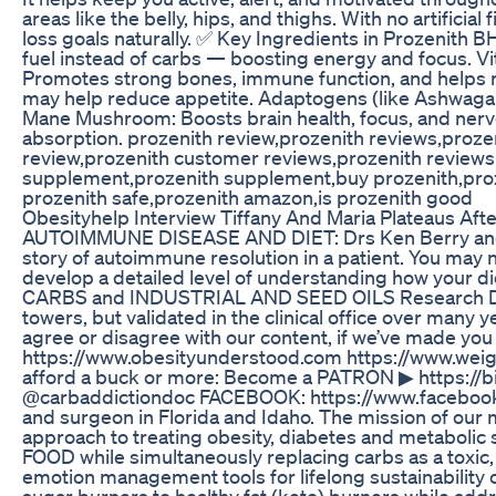
areas like the belly, hips, and thighs. With no artificia
loss goals naturally. ✅ Key Ingredients in Prozenith B
fuel instead of carbs — boosting energy and focus. Vi
Promotes strong bones, immune function, and helps
may help reduce appetite. Adaptogens (like Ashwagan
Mane Mushroom: Boosts brain health, focus, and nerve
absorption. prozenith review,prozenith reviews,proze
review,prozenith customer reviews,prozenith reviews 
supplement,prozenith supplement,buy prozenith,prozen
prozenith safe,prozenith amazon,is prozenith good
Obesityhelp Interview Tiffany And Maria Plateaus Aft
AUTOIMMUNE DISEASE AND DIET: Drs Ken Berry and Ro
story of autoimmune resolution in a patient. You may n
develop a detailed level of understanding how your
CARBS and INDUSTRIAL AND SEED OILS Research Discu
towers, but validated in the clinical office over many
agree or disagree with our content, if we’ve made yo
https://www.obesityunderstood.com https://www.weighl
afford a buck or more: Become a PATRON ▶ https:
@carbaddictiondoc FACEBOOK: https://www.facebook.
and surgeon in Florida and Idaho. The mission of o
approach to treating obesity, diabetes and metabolic
FOOD while simultaneously replacing carbs as a toxic,
emotion management tools for lifelong sustainability 
sugar burners to healthy fat (keto) burners while a