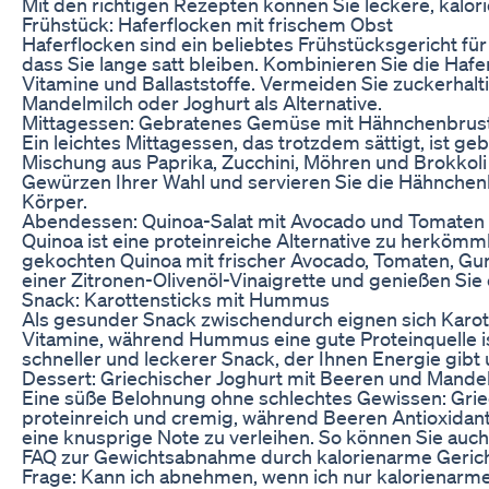
Mit den richtigen Rezepten können Sie leckere, kalo
Frühstück: Haferflocken mit frischem Obst
Haferflocken sind ein beliebtes Frühstücksgericht fü
dass Sie lange satt bleiben. Kombinieren Sie die Hafe
Vitamine und Ballaststoffe. Vermeiden Sie zuckerhal
Mandelmilch oder Joghurt als Alternative.
Mittagessen: Gebratenes Gemüse mit Hähnchenbrus
Ein leichtes Mittagessen, das trotzdem sättigt, ist 
Mischung aus Paprika, Zucchini, Möhren und Brokkoli 
Gewürzen Ihrer Wahl und servieren Sie die Hähnchenbru
Körper.
Abendessen: Quinoa-Salat mit Avocado und Tomaten
Quinoa ist eine proteinreiche Alternative zu herköm
gekochten Quinoa mit frischer Avocado, Tomaten, Gurke
einer Zitronen-Olivenöl-Vinaigrette und genießen Sie
Snack: Karottensticks mit Hummus
Als gesunder Snack zwischendurch eignen sich Karot
Vitamine, während Hummus eine gute Proteinquelle ist
schneller und leckerer Snack, der Ihnen Energie gibt
Dessert: Griechischer Joghurt mit Beeren und Mande
Eine süße Belohnung ohne schlechtes Gewissen: Griec
proteinreich und cremig, während Beeren Antioxidant
eine knusprige Note zu verleihen. So können Sie auc
FAQ zur Gewichtsabnahme durch kalorienarme Geric
Frage: Kann ich abnehmen, wenn ich nur kalorienarm