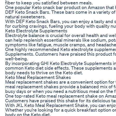
fiber to keep you satisfied between meals.
One popular Keto snack bar product on Amazon that h
DEF Keto Snack Bars. These bars come in a variety of 
natural sweeteners.
With DEF Keto Snack Bars, you can enjoy a tasty and sa
for curbing cravings, fueling your body with quality n
Keto Electrolyte Supplements
Electrolyte balance is crucial for overall health and w
can help replenish essential minerals like sodium, p
symptoms like fatigue, muscle cramps, and headache
One highly recommended Keto electrolyte supplement
Supplements. Customers have praised this product for
well-being.
By incorporating GHI Keto Electrolyte Supplements int
common Keto diet side effects. These supplements are
body needs to thrive on the Keto diet.
Keto Meal Replacement Shakes
Meal replacement shakes are a convenient option for 
meal replacement shakes provide a balanced mix of fats
busy days or when you need a nutritious meal on the fl
One top-rated Keto meal replacement shake on Amaz
Customers have praised this shake for its delicious ta
With JKL Keto Meal Replacement Shake, you can enjoy a
Whether you’re looking for a quick breakfast option or 
body on the Keto diet.