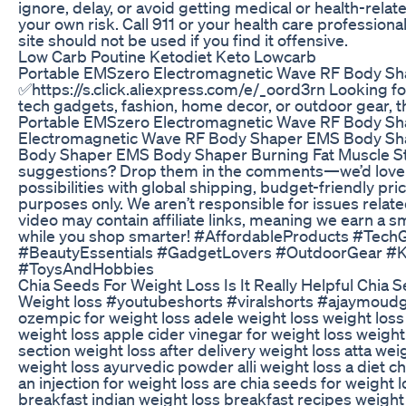
ignore, delay, or avoid getting medical or health-relat
your own risk. Call 911 or your health care profession
site should not be used if you find it offensive.
Low Carb Poutine Ketodiet Keto Lowcarb
Portable EMSzero Electromagnetic Wave RF Body Sh
✅https://s.click.aliexpress.com/e/_oord3rn Looking f
tech gadgets, fashion, home decor, or outdoor gear, t
Portable EMSzero Electromagnetic Wave RF Body Sh
Electromagnetic Wave RF Body Shaper EMS Body Sha
Body Shaper EMS Body Shaper Burning Fat Muscle St St
suggestions? Drop them in the comments—we’d love to 
possibilities with global shipping, budget-friendly pric
purposes only. We aren’t responsible for issues relate
video may contain affiliate links, meaning we earn a s
while you shop smarter! #AffordableProducts #Te
#BeautyEssentials #GadgetLovers #OutdoorGear #Ki
#ToysAndHobbies
Chia Seeds For Weight Loss Is It Really Helpful Chia 
Weight loss #youtubeshorts #viralshorts #ajaymoudgil
ozempic for weight loss adele weight loss weight los
weight loss apple cider vinegar for weight loss weigh
section weight loss after delivery weight loss atta w
weight loss ayurvedic powder alli weight loss a diet ch
an injection for weight loss are chia seeds for weight 
breakfast indian weight loss breakfast recipes weight 