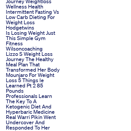
Journey Weightloss
Wellness Health
Intermittent Fasting Vs
Low Carb Dieting For
Weight Loss
Hodgetwins
Is Losing Weight Just
This Simple Gym
Fitness
Wilsoncoaching
Lizzo S Weight Loss
Journey The Healthy
Meal Plan That
Transformed Her Body
Mounjaro For Weight
Loss 5 Things Ie
Learned Pt 2 85
Pounds
Professionals Learn
The Key To A
Ketogenic Diet And
Hyperbaric Medicine
Real Warri Pikin Went
Undercover And
Responded To Her