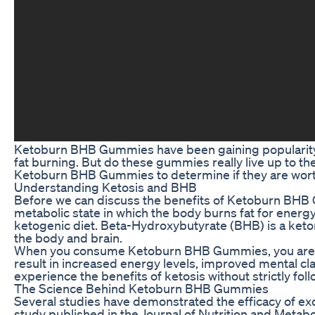
Ketoburn BHB Gummies have been gaining popularity in 
fat burning. But do these gummies really live up to the h
Ketoburn BHB Gummies to determine if they are worth 
Understanding Ketosis and BHB
Before we can discuss the benefits of Ketoburn BHB G
metabolic state in which the body burns fat for energy
ketogenic diet. Beta-Hydroxybutyrate (BHB) is a keton
the body and brain.
When you consume Ketoburn BHB Gummies, you are in
result in increased energy levels, improved mental cl
experience the benefits of ketosis without strictly fol
The Science Behind Ketoburn BHB Gummies
Several studies have demonstrated the efficacy of e
study published in the Journal of Nutrition and Met