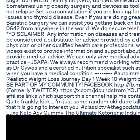
Sometimes using obesity surgery and devices as tools
not relapse Set up a consultation if you are looking f
issues and thyroid disease. Even if you are doing grea
Bariatric Surgery we can assist you getting back on
0642 from anywhere in the world. We do secure teleh
**DISCLAIMER: Any information on diseases and treatm
be considered a substitute for advice provided by a do
physician or other qualified health care professional
videos exist to provide information and support about
provide medical advice. We can only give medical advic
practice - JSAPA. We always recommend working with 
as Dr Cywes and a certified nutrition specialist such
when you have a medical condition. -------- #auto
Realistic Weight Loss Journey Day 1 Week 10 Weightl
BE PART OF MY COMMUNITY! FACEBOOK http://fb.me
(Formerly TWITTER) https://x.com/jdsundstrom YOUTU
affiliate links which support this channel help me cont
Quite frankly, kids...I'm just some random old dude ta
that it is going to interest you. #classictv #thegood
Luxe Keto Acv Gummy The Ultimate Ketogenic Indul