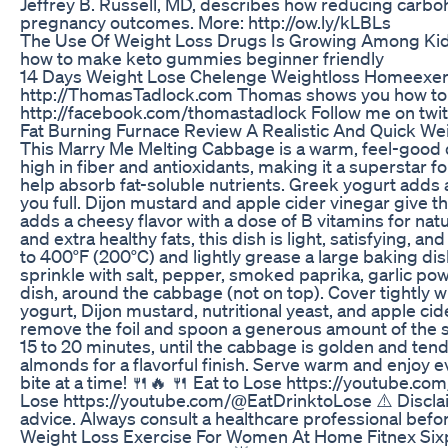
Jeffrey B. Russell, MD, describes how reducing carboh
pregnancy outcomes. More: http://ow.ly/kLBLs
The Use Of Weight Loss Drugs Is Growing Among Ki
how to make keto gummies beginner friendly
14 Days Weight Lose Chelenge Weightloss Homeexer
http://ThomasTadlock.com Thomas shows you how to put
http://facebook.com/thomastadlock Follow me on twitt
Fat Burning Furnace Review A Realistic And Quick We
This Marry Me Melting Cabbage is a warm, feel-good dis
high in fiber and antioxidants, making it a superstar fo
help absorb fat-soluble nutrients. Greek yogurt adds 
you full. Dijon mustard and apple cider vinegar give t
adds a cheesy flavor with a dose of B vitamins for nat
and extra healthy fats, this dish is light, satisfying, a
to 400°F (200°C) and lightly grease a large baking dish
sprinkle with salt, pepper, smoked paprika, garlic pow
dish, around the cabbage (not on top). Cover tightly 
yogurt, Dijon mustard, nutritional yeast, and apple ci
remove the foil and spoon a generous amount of the
15 to 20 minutes, until the cabbage is golden and ten
almonds for a flavorful finish. Serve warm and enjoy 
bite at a time! 🍴🔥 🍴 Eat to Lose https://youtube.
Lose https://youtube.com/@EatDrinktoLose ⚠️ Disclaimer
advice. Always consult a healthcare professional before
Weight Loss Exercise For Women At Home Fitnex Si