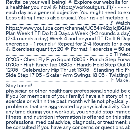
Revitalize your well-being! 🌟 Explore our website for 
a healthier you now! 💪 https://workoutguru.fit/ - - - - -
each day as a general objective. You might need to exer
Less sitting time is also crucial. Your risk of metabol
..............................................................................
https://www.youtube.com/channel/UC54lr42q1cj8GtWTIh-XT_A/playlists
Plan Week 1 👉🏼 Do It 3 Days a Week (1-2 rounds a day
(2-4 rounds a day) Week 4 and beyond 👉🏼 Do It 6 Day
exercises = 1 round ✅ Repeat for 2-4 Rounds for a complete workout ..
💪 Exercises quantity: 20 🔶 Format: 1 exercise = 50
......................................................................
02:05 - Chest Fly Plyo Squat 03:05 - Punch Step Forwa
07:05 - High Knee Tap 08:05 - Hands Hold Step Out 09
12:05 - Celebratory Hip Thrust 13:05 - Standing Hip F
Side Step 17:05 - Skater Arm Swings 18:05 - Twistin
.......................................................................
Stay tuned! ............................................................................
physician or other healthcare professional should be co
if you (or members of your family) have a history of h
exercise or within the past month while not physically
problems that are aggravated by physical activity. Con
any time during your workout, you should stop immedia
fitness, and nutrition information is offered on this si
professional medical advice, diagnosis, or treatment, 
be consulted if you have any concerns or questions ab