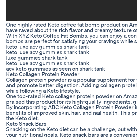
One highly rated Keto coffee fat bomb product on A
have raved about the rich flavor and creamy texture o
With XYZ Keto Coffee Fat Bombs, you can enjoy a conven
bombs are perfect for satisfying your cravings while s
keto luxe acv gummies shark tank
keto luxe acv gummies shark tank
luxe gummies shark tank
keto luxe acv gummies shark tank
acv keto gummies as seen on shark tank
Keto Collagen Protein Powder
Collagen protein powder is a popular supplement for tho
and promote better digestion. Adding collagen protein
while following a Keto lifestyle.
One top-rated Keto collagen protein powder on Amaz
praised this product for its high-quality ingredients, g
By incorporating ABC Keto Collagen Protein Powder in
benefits of improved skin, hair, and nail health. This 
the Keto diet.
Keto Snack Bars
Snacking on the Keto diet can be a challenge, but with
your nutritional goals. Keto snack bars are a convenien