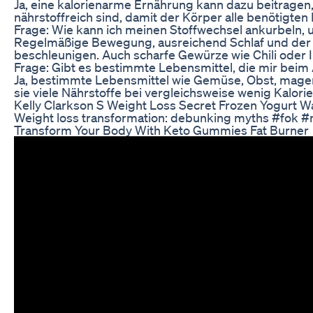
Ja, eine kalorienarme Ernährung kann dazu beitragen,
nährstoffreich sind, damit der Körper alle benötigten 
Frage: Wie kann ich meinen Stoffwechsel ankurbeln,
Regelmäßige Bewegung, ausreichend Schlaf und der V
beschleunigen. Auch scharfe Gewürze wie Chili oder
Frage: Gibt es bestimmte Lebensmittel, die mir bei
Ja, bestimmte Lebensmittel wie Gemüse, Obst, mager
sie viele Nährstoffe bei vergleichsweise wenig Kalorien
Kelly Clarkson S Weight Loss Secret Frozen Yogurt W
Weight loss transformation: debunking myths #fok #
Transform Your Body With Keto Gummies Fat Burner