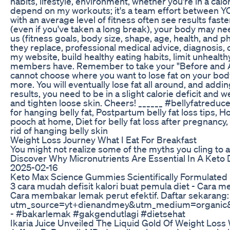
habits, lifestyle, environment, whether you're in a calo
depend on my workouts; it's a team effort between Y
with an average level of fitness often see results fas
(even if you've taken a long break), your body may n
us (fitness goals, body size, shape, age, health, and p
they replace, professional medical advice, diagnosis, 
my website, build healthy eating habits, limit unhealt
members have. Remember to take your "Before and Afte
cannot choose where you want to lose fat on your body
more. You will eventually lose fat all around, and addin
results, you need to be in a slight calorie deficit and
and tighten loose skin. Cheers! ______ #bellyfatred
for hanging belly fat, Postpartum belly fat loss tips, 
pooch at home, Diet for belly fat loss after pregnanc
rid of hanging belly skin
Weight Loss Journey What I Eat For Breakfast
You might not realize some of the myths you cling to a
Discover Why Micronutrients Are Essential In A Keto
2025-02-16
Keto Max Science Gummies Scientifically Formulate
3 cara mudah defisit kalori buat pemula diet - Cara
Cara membakar lemak perut efektif. Daftar sekarang: h
utm_source=yt+dienandmey&utm_medium=organic&
- #bakarlemak #gakgendutlagi #dietsehat
Ikaria Juice Unveiled The Liquid Gold Of Weight Loss