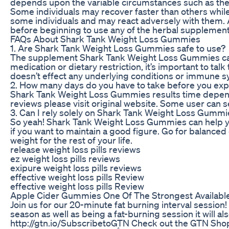
depends upon the variable circumstances such as the 
Some individuals may recover faster than others whil
some individuals and may react adversely with them. Al
before beginning to use any of the herbal supplement
FAQs About Shark Tank Weight Loss Gummies
1. Are Shark Tank Weight Loss Gummies safe to use?
The supplement Shark Tank Weight Loss Gummies can b
medication or dietary restriction, it’s important to t
doesn’t effect any underlying conditions or immune s
2. How many days do you have to take before you ex
Shark Tank Weight Loss Gummies results time depends
reviews please visit original website. Some user can s
3. Can I rely solely on Shark Tank Weight Loss Gummi
So yeah! Shark Tank Weight Loss Gummies can help you
if you want to maintain a good figure. Go for balanced 
weight for the rest of your life.
release weight loss pills reviews
ez weight loss pills reviews
exipure weight loss pills reviews
effective weight loss pills Review
effective weight loss pills Review
Apple Cider Gummies One Of The Strongest Available
Join us for our 20-minute fat burning interval session!
season as well as being a fat-burning session it will a
http://gtn.io/SubscribetoGTN Check out the GTN Shop: 