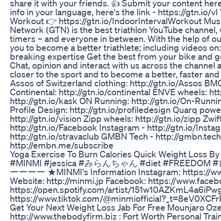
share it with your friends. 👍 Submit your content here
info in your language, here's the link - https://gtn.io
Workout 👉 https://gtn.io/IndoorIntervalWorkout Musi
Network (GTN) is the best triathlon YouTube channel, 
timers – and everyone in between. With the help of ou
you to become a better triathlete; including videos o
breaking expertise Get the best from your bike and g
Chat, opinion and interact with us across the channel 
closer to the sport and to become a better, faster and
Assos of Switzerland clothing: http://gtn.io/Assos BM
Continental: http://gtn.io/continental ENVE wheels: ht
http://gtn.io/kask ON Running: http://gtn.io/On-Running 
Profile Design: http://gtn.io/profiledesign Quarq powe
http://gtn.io/vision Zipp wheels: http://gtn.io/zipp Zwi
http://gtn.io/Facebook Instagram - http://gtn.io/Instag
http://gtn.io/stravaclub GMBN Tech - http://gmbn.te
http://embn.me/subscribe
Yoga Exercise To Burn Calories Quick Weight Loss By
#MINMI #jessica #みらんちゃん #diet #F
ーーーー ★MINMI's Information Instagram: https://www.i
Website: http://minmi.jp Facebook: https://www.face
https://open.spotify.com/artist/151w10AZKmL4a6i
https://www.tiktok.com/@minmiofficial?_t=8eV0XCF
Get Your Next Weight Loss Jab For Free Mounjaro 
http://www.thebodyfirm.biz : Fort Worth Personal Trai