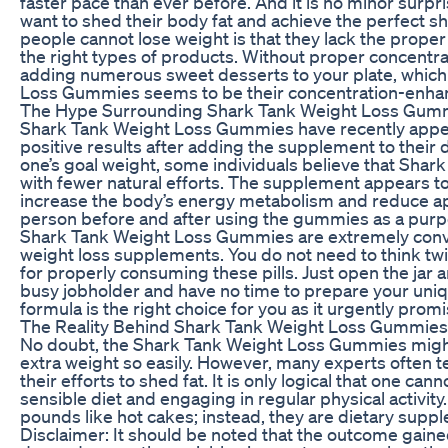
faster pace than ever before. And it is no minor surp
want to shed their body fat and achieve the perfect 
people cannot lose weight is that they lack the prop
the right types of products. Without proper concentra
adding numerous sweet desserts to your plate, which 
Loss Gummies seems to be their concentration-enhanc
The Hype Surrounding Shark Tank Weight Loss Gum
Shark Tank Weight Loss Gummies have recently appea
positive results after adding the supplement to their 
one’s goal weight, some individuals believe that Shar
with fewer natural efforts. The supplement appears to
increase the body’s energy metabolism and reduce ap
person before and after using the gummies as a pur
Shark Tank Weight Loss Gummies are extremely conve
weight loss supplements. You do not need to think tw
for properly consuming these pills. Just open the jar 
busy jobholder and have no time to prepare your uniqu
formula is the right choice for you as it urgently promi
The Reality Behind Shark Tank Weight Loss Gummies
No doubt, the Shark Tank Weight Loss Gummies might sou
extra weight so easily. However, many experts often t
their efforts to shed fat. It is only logical that one c
sensible diet and engaging in regular physical activit
pounds like hot cakes; instead, they are dietary suppl
Disclaimer: It should be noted that the outcome gai