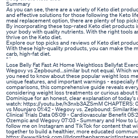
Summary
As you can see, there are a variety of Keto diet prod
and effective solutions for those following the Keto li
meal replacement option, there are plenty of top pick
By incorporating these top-rated Keto diet products in
your body with quality nutrients. With the right tools
thrive on the Keto diet.
Explore our top picks and reviews of Keto diet product
With these high-quality products, you can make the mo
carb, high-fat diet.
“`
Lose Belly Fat Fast At Home Weightloss Bellyfat Exerc
Wegovy vs Zepbound...similar but not equal. Which we
you need to know about these popular weight loss me
unique features, and important warnings - especially for
comparisons, this comprehensive guide reveals everyt
considering weight loss treatments or curious about 
Dominique for an honest, clear explanation of today's
watch: https://youtu.be/h3nxb3AZSmM CHAPTERS: 00
vs Mounjaro 01:42 - Wegovy vs. Zepbound: Similariti
Clinical Trials Data 05:09 - Cardiovascular Benefit 
Ozempic and Wegovy 07:03 - Summary and How to Lea
follow me on Instagram and TikTok for content that will
together to build a healthier, more educated commun
https://www.tiktok.com/@domthepharmacistInstagram: 