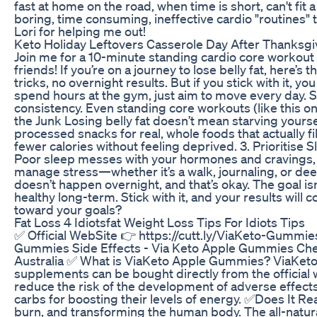
fast at home on the road, when time is short, can't fit
boring, time consuming, ineffective cardio "routines" 
Lori for helping me out!
Keto Holiday Leftovers Casserole Day After Thanksgi
Join me for a 10-minute standing cardio core workout t
friends! If you’re on a journey to lose belly fat, here’s
tricks, no overnight results. But if you stick with it, 
spend hours at the gym, just aim to move every day. So
consistency. Even standing core workouts (like this o
the Junk Losing belly fat doesn’t mean starving yourse
processed snacks for real, whole foods that actually fil
fewer calories without feeling deprived. 3. Prioritise
Poor sleep messes with your hormones and cravings, ma
manage stress—whether it’s a walk, journaling, or deep 
doesn’t happen overnight, and that’s okay. The goal isn’
healthy long-term. Stick with it, and your results w
toward your goals?
Fat Loss 4 Idiotsfat Weight Loss Tips For Idiots Tips
✅ Official WebSite 👉 https://cutt.ly/ViaKeto-Gummi
Gummies Side Effects - Via Keto Apple Gummies Ch
Australia ✅ What is ViaKeto Apple Gummies? ViaKeto
supplements can be bought directly from the official
reduce the risk of the development of adverse effects
carbs for boosting their levels of energy. ✅Does It R
burn, and transforming the human body. The all-natur