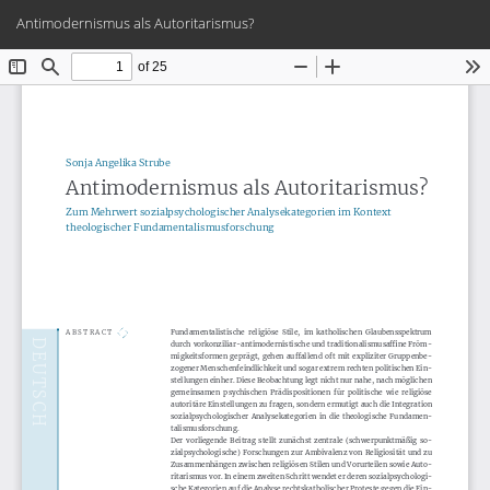
Zu
Her
PD
Antimodernismus als Autoritarismus?
Artikeldetails
he
zurückkehren