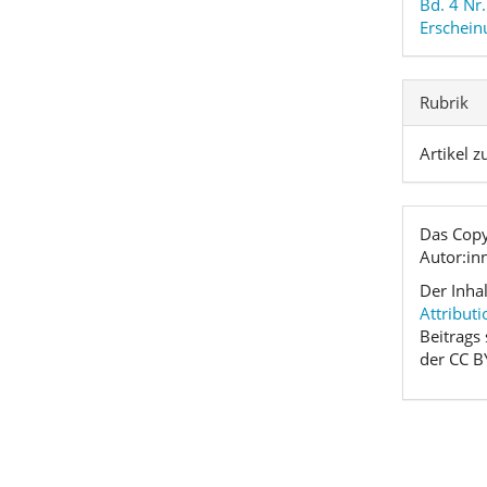
Bd. 4 Nr
Erschein
Rubrik
Artikel
Das Copy
Autor:in
Der Inha
Attributi
Beitrags
der CC B