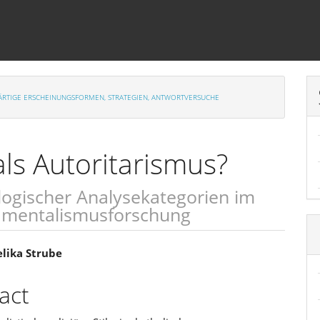
NWÄRTIGE ERSCHEINUNGSFORMEN, STRATEGIEN, ANTWORTVERSUCHE
ls Autoritarismus?
ogischer Analysekategorien im
amentalismusforschung
sächlicher
elika Strube
linhalt
act