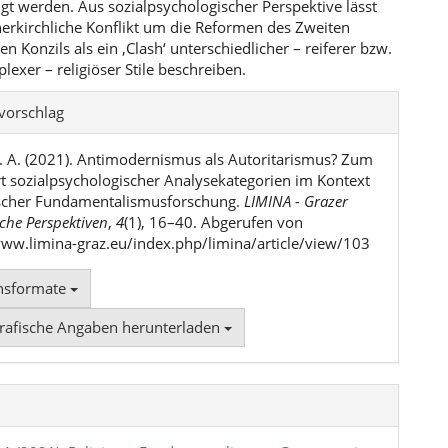
igt werden. Aus sozialpsychologischer Perspektive lässt
nerkirchliche Konflikt um die Reformen des Zweiten
en Konzils als ein ,Clash‘ unterschiedlicher – reiferer bzw.
exer – religiöser Stile beschreiben.
l-
svorschlag
ls
S. A. (2021). Antimodernismus als Autoritarismus? Zum
 sozialpsychologischer Analysekategorien im Kontext
scher Fundamentalismusforschung.
LIMINA - Grazer
che Perspektiven
,
4
(1), 16–40. Abgerufen von
www.limina-graz.eu/index.php/limina/article/view/103
onsformate
grafische Angaben herunterladen