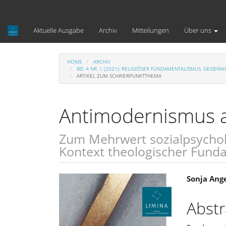
Hauptnavigation
Hauptinhalt
Sidebar
Aktuelle Ausgabe
Archiv
Mitteilungen
Über uns
HOME
ARCHIV
BD. 4 NR. 1 (2021): RELIGIÖSER FUNDAMENTALISMUS. GEGE
ARTIKEL ZUM SCHWERPUNKTTHEMA
Antimodernismus a
Zum Mehrwert sozialpsychol
Kontext theologischer Fund
Artikel-
Haupt
Sonja Ang
Sidebar
Artike
Abstr