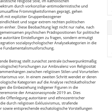
istische religiöse Stile, im katholischen
ektrum durch vorkonziliar-antimodernistische und
lismusaffine Frömmigkeitsformen geprägt, gehen
oft mit expliziter Gruppenbezogener
indlichkeit und sogar extrem rechten politischen
en einher. Diese Beobachtung legt nicht nur nahe, nach
gemeinsamen psychischen Prädispositionen für politische
se autoritäre Einstellungen zu fragen, sondern ermutigt
tegration sozialpsychologischer Analysekategorien in die
he Fundamentalismusforschung.
ende Beitrag stellt zunächst zentrale (schwerpunktmäßig
hologische) Forschungen zur Ambivalenz von Religiosität
ammenhängen zwischen religiösen Stilen und Vorurteilen
itarismus vor. In einem zweiten Schritt wendet er deren
ologische Kategorien auf die Analyse rechtskatholischer
gen die Einbeziehung indigener Figuren in die
zeremonie der Amazonassynode 2019 an. Dies
 die Offenlegung autoritärer und ethnozentrischer
die durch religiösen Exklusivismus, strafende
er sowie entsprechende eschatologische Vorstellungen