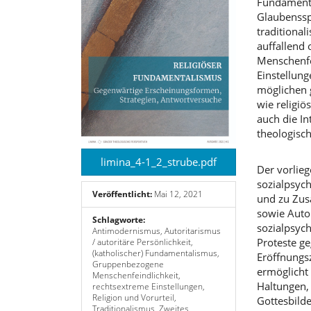
Fundamental
Glaubenssp
traditiona
auffallend 
Menschenfe
Einstellung
möglichen 
wie religiö
auch die In
theologisc
limina_4-1_2_strube.pdf
Der vorlieg
sozialpsyc
Veröffentlicht:
Mai 12, 2021
und zu Zus
sowie Autor
Schlagworte:
sozialpsych
Antimodernismus, Autoritarismus
Proteste ge
/ autoritäre Persönlichkeit,
(katholischer) Fundamentalismus,
Eröffnungs
Gruppenbezogene
ermöglicht
Menschenfeindlichkeit,
Haltungen, 
rechtsextreme Einstellungen,
Religion und Vorurteil,
Gottesbild
Traditionalismus, Zweites