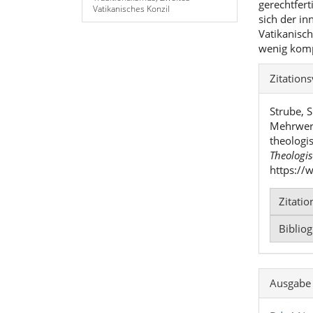
gerechtfert
Vatikanisches Konzil
sich der in
Vatikanisch
wenig kompl
Artike
Zitation
Detai
Strube, 
Mehrwert
theologi
Theologis
https://
Zitati
Biblio
Ausgabe