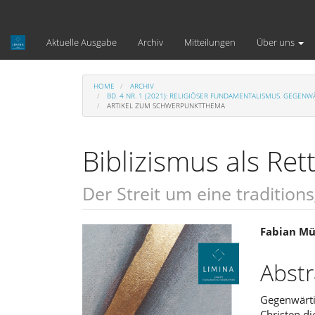
Hauptnavigation
Hauptinhalt
Sidebar
Aktuelle Ausgabe
Archiv
Mitteilungen
Über uns
HOME
ARCHIV
BD. 4 NR. 1 (2021): RELIGIÖSER FUNDAMENTALISMUS. GEGE
ARTIKEL ZUM SCHWERPUNKTTHEMA
Biblizismus als Ret
Der Streit um eine traditio
Artikel-
Haupt
Fabian Mü
Sidebar
Artike
Abstr
Gegenwärtig
Christen di