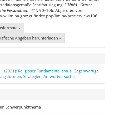
traditionsgemäße Schriftauslegung.
LIMINA - Grazer
che Perspektiven
,
4
(1), 90–106. Abgerufen von
www.limina-graz.eu/index.php/limina/article/view/106
onsformate
grafische Angaben herunterladen
. 1 (2021): Religiöser Fundamentalismus. Gegenwärtige
ungsformen, Strategien, Antwortversuche
 zum Schwerpunktthema