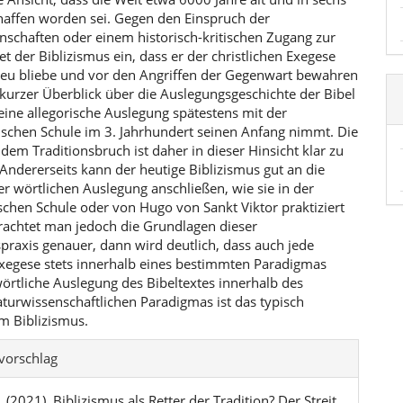
haffen worden sei. Gegen den Einspruch der
nschaften oder einem historisch-kritischen Zugang zur
t der Biblizismus ein, dass er der christlichen Exegese
reu bliebe und vor den Angriffen der Gegenwart bewahren
kurzer Überblick über die Auslegungsgeschichte der Bibel
 eine allegorische Auslegung spätestens mit der
ischen Schule im 3. Jahrhundert seinen Anfang nimmt. Die
dem Traditionsbruch ist daher in dieser Hinsicht klar zu
Andererseits kann der heutige Biblizismus gut an die
er wörtlichen Auslegung anschließen, wie sie in der
schen Schule oder von Hugo von Sankt Viktor praktiziert
rachtet man jedoch die Grundlagen dieser
praxis genauer, dann wird deutlich, dass auch jede
Exegese stets innerhalb eines bestimmten Paradigmas
wörtliche Auslegung des Bibeltextes innerhalb des
turwissenschaftlichen Paradigmas ist das typisch
 Biblizismus.
l-
svorschlag
ls
. (2021). Biblizismus als Retter der Tradition? Der Streit