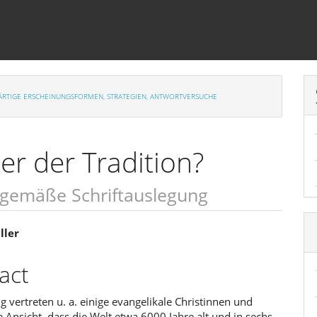
NWÄRTIGE ERSCHEINUNGSFORMEN, STRATEGIEN, ANTWORTVERSUCHE
ter der Tradition?
nsgemäße Schriftauslegung
sächlicher
ller
linhalt
act
 vertreten u. a. einige evangelikale Christinnen und
e Ansicht, dass die Welt etwa 6000 Jahre alt und in sechs