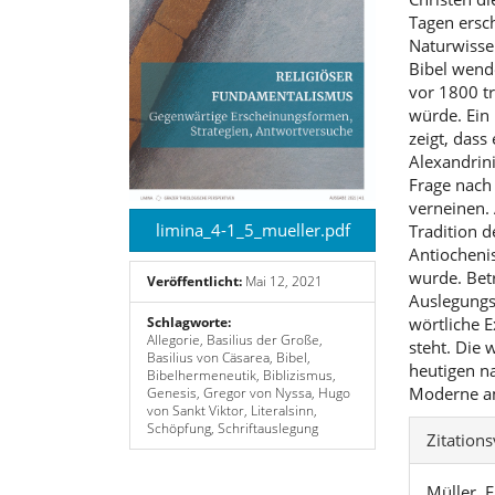
Tagen ersc
Naturwisse
Bibel wende
vor 1800 t
würde. Ein 
zeigt, dass
Alexandrin
Frage nach 
verneinen. 
limina_4-1_5_mueller.pdf
Tradition d
Antiocheni
wurde. Bet
Veröffentlicht:
Mai 12, 2021
Auslegungs
wörtliche 
Schlagworte:
Allegorie, Basilius der Große,
steht. Die 
Basilius von Cäsarea, Bibel,
heutigen na
Bibelhermeneutik, Biblizismus,
Moderne am
Genesis, Gregor von Nyssa, Hugo
von Sankt Viktor, Literalsinn,
Artike
Schöpfung, Schriftauslegung
Zitation
Detai
Müller, F