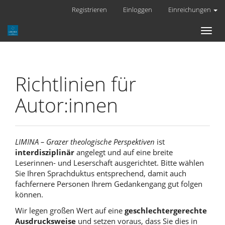
Hauptnavigation
Registrieren
Einloggen
Einreichungen
Hauptinhalt
Sidebar
Toggl
naviga
Richtlinien für
Autor:innen
LIMINA – Grazer theologische Perspektiven
ist
interdisziplinär
angelegt und auf eine breite
Leserinnen- und Leserschaft ausgerichtet. Bitte wählen
Sie Ihren Sprachduktus entsprechend, damit auch
fachfernere Personen Ihrem Gedankengang gut folgen
können.
Wir legen großen Wert auf eine
geschlechtergerechte
Ausdrucksweise
und setzen voraus, dass Sie dies in