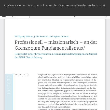
Zu
Professionell – missionarisch – an der Grenze zum Fundamentalismus?
Artikeldetails
zurückkehren
Her
PD
he