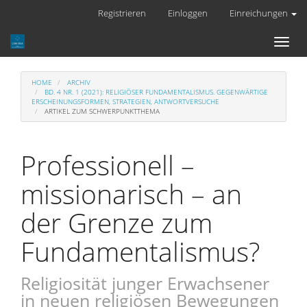
Hauptnavigation
Registrieren
Einloggen
Einreichungen
Hauptinhalt
Sidebar
Toggl
naviga
HOME
ARCHIV
BD. 4 NR. 1 (2021): RELIGIÖSER FUNDAMENTALISMUS. GEGENWÄRTIGE
ERSCHEINUNGSFORMEN, STRATEGIEN, ANTWORTVERSUCHE
ARTIKEL ZUM SCHWERPUNKTTHEMA
Professionell –
missionarisch – an
der Grenze zum
Fundamentalismus?
Religiosität junger Erwachsener
in neuen religiösen Bewegungen