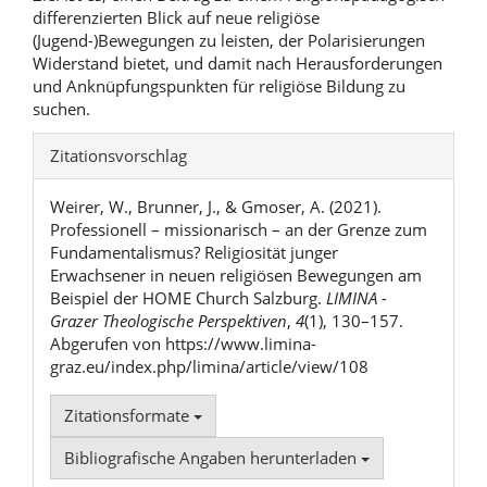
differenzierten Blick auf neue religiöse
(Jugend-)Bewegungen zu leisten, der Polarisierungen
Widerstand bietet, und damit nach Herausforderungen
und Anknüpfungspunkten für religiöse Bildung zu
suchen.
Artikel-
Zitationsvorschlag
Details
Weirer, W., Brunner, J., & Gmoser, A. (2021).
Professionell – missionarisch – an der Grenze zum
Fundamentalismus? Religiosität junger
Erwachsener in neuen religiösen Bewegungen am
Beispiel der HOME Church Salzburg.
LIMINA -
Grazer Theologische Perspektiven
,
4
(1), 130–157.
Abgerufen von https://www.limina-
graz.eu/index.php/limina/article/view/108
Zitationsformate
Bibliografische Angaben herunterladen