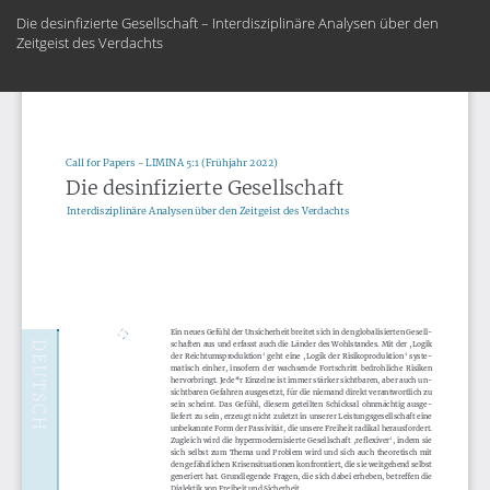
Zu
Die desinfizierte Gesellschaft – Interdisziplinäre Analysen über den
Artikeldetails
Zeitgeist des Verdachts
zurückkehren
Her
PD
he