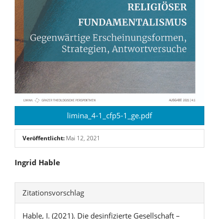
limina_4-1_cfp5-1_ge.pdf
Veröffentlicht:
Mai 12, 2021
Hauptsächlicher
Ingrid Hable
Artikelinhalt
Artikel-
Zitationsvorschlag
Details
Hable, I. (2021). Die desinfizierte Gesellschaft –