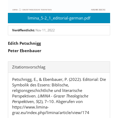
limina_5-2_1_editorial-german.pdf
Veröffentlicht:
Nov 11, 2022
Hauptsächlicher
Edith Petschnigg
Peter Ebenbauer
Artikelinhalt
Artikel-
Zitationsvorschlag
Details
Petschnigg, E., & Ebenbauer, P. (2022). Editorial: Die
Symbolik des Essens: Biblische,
religionsgeschichtliche und literarische
Perspektiven.
LIMINA - Grazer Theologische
Perspektiven
,
5
(2), 7–10. Abgerufen von
https://www.limina-
graz.eu/index.php/limina/article/view/174