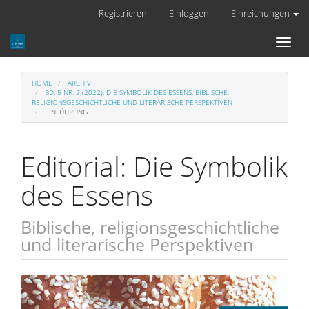
Hauptnavigation
Registrieren
Einloggen
Einreichungen
Hauptinhalt
Sidebar
Toggl
naviga
HOME
ARCHIV
BD. 5 NR. 2 (2022): DIE SYMBOLIK DES ESSENS. BIBLISCHE,
RELIGIONSGESCHICHTLICHE UND LITERARISCHE PERSPEKTIVEN
EINFÜHRUNG
Editorial: Die Symbolik
des Essens
Biblische, religionsgeschichtliche
und literarische Perspektiven
Artikel-