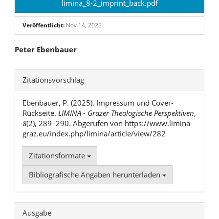
limina_8-2_imprint_back.pdf
Veröffentlicht:
Nov 14, 2025
Hauptsächlicher
Peter Ebenbauer
Artikelinhalt
Artikel-
Zitationsvorschlag
Details
Ebenbauer, P. (2025). Impressum und Cover-
Rückseite.
LIMINA - Grazer Theologische Perspektiven
,
8
(2), 289–290. Abgerufen von https://www.limina-
graz.eu/index.php/limina/article/view/282
Zitationsformate
Bibliografische Angaben herunterladen
Ausgabe