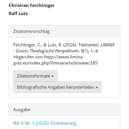
Hauptsächlicher
Christian Feichtinger
Ralf Lutz
Artikelinhalt
Artikel-
Zitationsvorschlag
Details
Feichtinger, C., & Lutz, R. (2026). Titelseiten.
LIMINA
- Grazer Theologische Perspektiven
,
9
(1), 1–4.
Abgerufen von https://www.limina-
graz.eu/index.php/limina/article/view/285
Zitationsformate
Bibliografische Angaben herunterladen
Ausgabe
Bd. 9 Nr. 1 (2026): Orientierung