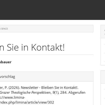
 SPACE
n Sie in Kontakt!
sächlicher
nbauer
linhalt
l-
svorschlag
ls
, P. (2026). Newsletter - Bleiben Sie in Kontakt!.
Grazer Theologische Perspektiven
,
9
(1), 284. Abgerufen
s://www.limina-
index.php/limina/article/view/302