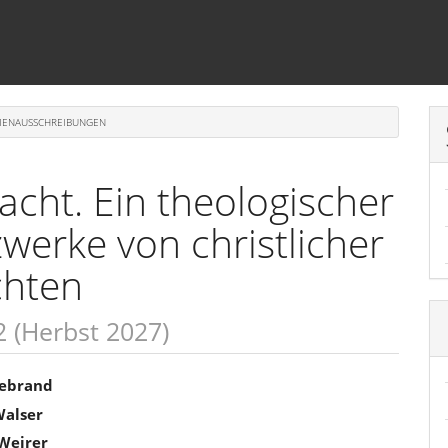
ENAUSSCHREIBUNGEN
Macht. Ein theologischer
zwerke von christlicher
chten
2 (Herbst 2027)
sächlicher
lebrand
Walser
linhalt
Weirer