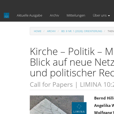
Hauptnavigation
Hauptinhalt
Sidebar
Aktuelle Ausgabe
Archiv
Mitteilungen
Über uns
HOME
ARCHIV
BD. 9 NR. 1 (2026): ORIENTIERUNG
THEM
Kirche – Politik – 
Blick auf neue Net
und politischer Re
Call for Papers | LIMINA 10:
Artikel-
Haupt
Bernd Hil
Angelika 
Sidebar
Artike
Wolfgang 