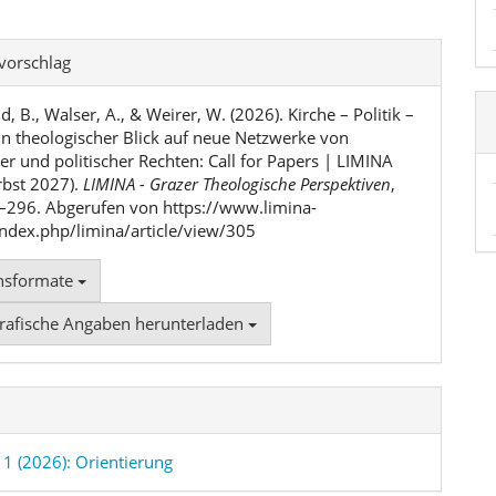
l-
svorschlag
ls
d, B., Walser, A., & Weirer, W. (2026). Kirche – Politik –
in theologischer Blick auf neue Netzwerke von
her und politischer Rechten: Call for Papers | LIMINA
rbst 2027).
LIMINA - Grazer Theologische Perspektiven
,
2–296. Abgerufen von https://www.limina-
index.php/limina/article/view/305
onsformate
f
grafische Angaben herunterladen
 1 (2026): Orientierung