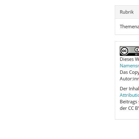
Rubrik
Themena
Dieses W
Namensne
Das Copy
Autor:in
Der Inha
Attributi
Beitrags
der CC B