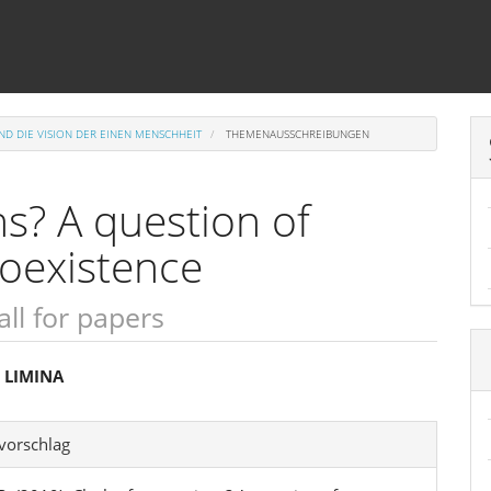
UND DIE VISION DER EINEN MENSCHHEIT
THEMENAUSSCHREIBUNGEN
ns? A question of
coexistence
all for papers
sächlicher
 LIMINA
linhalt
l-
svorschlag
ls