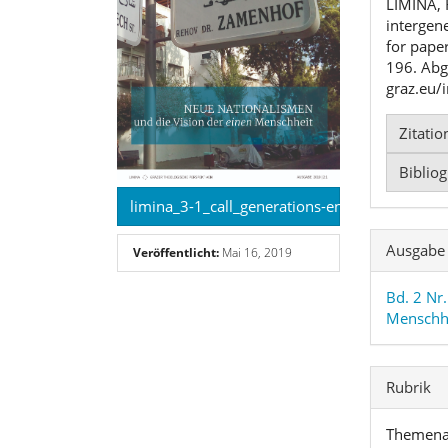
LIMINA, R
intergene
for pape
196. Abg
graz.eu/
Zitati
Biblio
limina_3-1_call_generations-engl.pdf (English)
Ausgabe
Veröffentlicht:
Mai 16, 2019
Bd. 2 Nr
Menschh
Rubrik
Themena