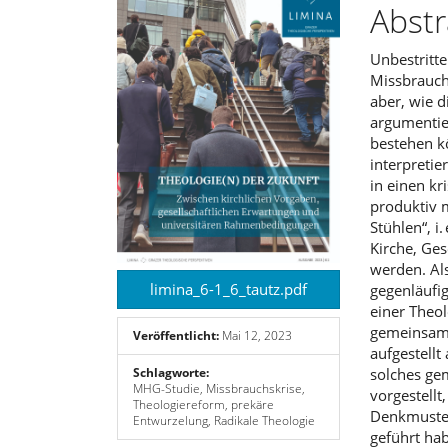
Sidebar
Artike
Abstr
Unbestritte
Missbrauchs
aber, wie d
argumentie
bestehen kö
interpretie
in einen k
produktiv m
Stühlen“, i
Kirche, Ges
werden. Als
limina_6-1_6_tautz.pdf
gegenläufi
einer Theo
gemeinsamer
Veröffentlicht:
Mai 12, 2023
aufgestellt
solches ge
Schlagworte:
MHG-Studie, Missbrauchskrise,
vorgestellt
Theologiereform, prekäre
Denkmuster 
Entwurzelung, Radikale Theologie
geführt ha