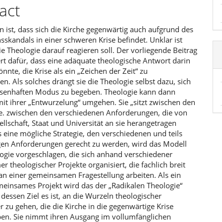
linhalt
act
n ist, dass sich die Kirche gegenwärtig auch aufgrund des
skandals in einer schweren Krise befindet. Unklar ist
ie Theologie darauf reagieren soll. Der vorliegende Beitrag
rt dafür, dass eine adäquate theologische Antwort darin
nnte, die Krise als ein „Zeichen der Zeit“ zu
ren. Als solches drängt sie die Theologie selbst dazu, sich
risenhaften Modus zu begeben. Theologie kann dann
it ihrer „Entwurzelung“ umgehen. Sie „sitzt zwischen den
. e. zwischen den verschiedenen Anforderungen, die von
ellschaft, Staat und Universität an sie herangetragen
 eine mögliche Strategie, den verschiedenen und teils
gen Anforderungen gerecht zu werden, wird das Modell
logie vorgeschlagen, die sich anhand verschiedener
 theologischer Projekte organisiert, die fachlich breit
 an einer gemeinsamen Fragestellung arbeiten. Als ein
meinsames Projekt wird das der „Radikalen Theologie“
, dessen Ziel es ist, an die Wurzeln theologischer
zu gehen, die die Kirche in die gegenwärtige Krise
ben. Sie nimmt ihren Ausgang im vollumfänglichen