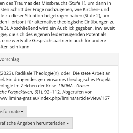
 des Traumas des Missbrauchs (Stufe 1), um dann in
sten Schritt der Frage nachzugehen, wie Kirchen- und
e zu dieser Situation beigetragen haben (Stufe 2), um
 den Horizont für alternative theologische Einübungen zu
fe 3). Abschließend wird ein Ausblick gegeben, inwieweit
gie, die sich des eigenen leid­erzeugenden Potentials
, eine wertvolle Gesprächspartnerin auch für andere
ften sein kann.
l-
svorschlag
ls
 (2023). Radikale Theologie(n), oder: Die stete Arbeit an
el: Ein dringendes gemeinsames theologisches Projekt
eologie im Zeichen der Krise.
LIMINA - Grazer
che Perspektiven
,
6
(1), 92–112. Abgerufen von
www.limina-graz.eu/index.php/limina/article/view/167
onsformate
grafische Angaben herunterladen