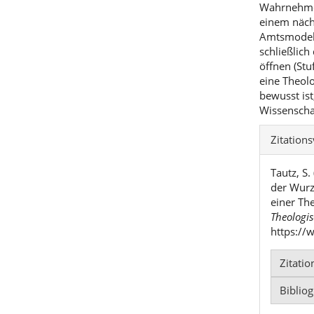
Wahrnehmen
einem näch
Amtsmodell
schließlich
öffnen (Stu
eine Theolo
bewusst ist
Wissenscha
Artike
Zitation
Detai
Tautz, S.
der Wurz
einer Th
Theologis
https://
Zitati
Biblio