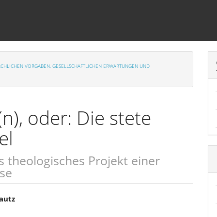
 KIRCHLICHEN VORGABEN, GESELLSCHAFTLICHEN ERWARTUNGEN UND
n), oder: Die stete
el
theologisches Projekt einer
ise
sächlicher
autz