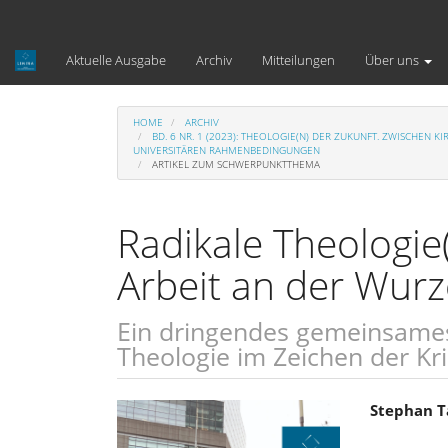
Hauptnavigation
Hauptinhalt
Sidebar
Aktuelle Ausgabe
Archiv
Mitteilungen
Über uns
HOME
ARCHIV
BD. 6 NR. 1 (2023): THEOLOGIE(N) DER ZUKUNFT. ZWISCHEN
UNIVERSITÄREN RAHMENBEDINGUNGEN
ARTIKEL ZUM SCHWERPUNKTTHEMA
Radikale Theologie(
Arbeit an der Wurz
Ein dringendes gemeinsames 
Theologie im Zeichen der Kr
Artikel-
Haupt
Stephan T