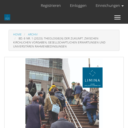
Hauptnavigation
Registrieren
Einloggen
Einreichungen
Hauptinhalt
Sidebar
Toggl
naviga
HOME
ARCHIV
BD. 6 NR. 1 (2023): THEOLOGIE(N) DER ZUKUNFT. ZWISCHEN
KIRCHLICHEN VORGABEN, GESELLSCHAFTLICHEN ERWARTUNGEN UND
UNIVERSITÄREN RAHMENBEDINGUNGEN