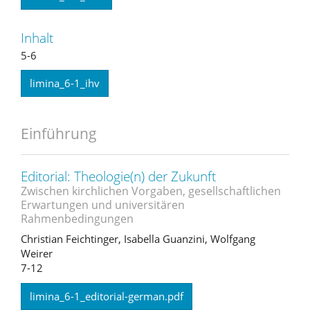
Inhalt
5-6
limina_6-1_ihv
Einführung
Editorial: Theologie(n) der Zukunft
Zwischen kirchlichen Vorgaben, gesellschaftlichen
Erwartungen und universitären
Rahmenbedingungen
Christian Feichtinger, Isabella Guanzini, Wolfgang
Weirer
7-12
limina_6-1_editorial-german.pdf