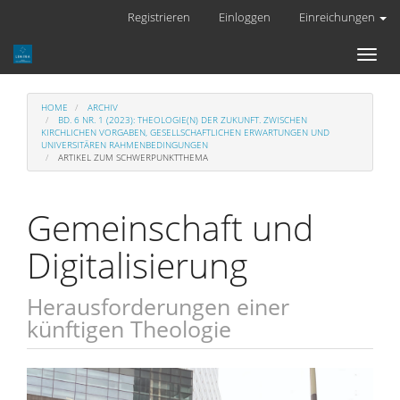
Hauptnavigation
Registrieren
Einloggen
Einreichungen
Hauptinhalt
Sidebar
Toggl
naviga
HOME
ARCHIV
BD. 6 NR. 1 (2023): THEOLOGIE(N) DER ZUKUNFT. ZWISCHEN
KIRCHLICHEN VORGABEN, GESELLSCHAFTLICHEN ERWARTUNGEN UND
UNIVERSITÄREN RAHMENBEDINGUNGEN
ARTIKEL ZUM SCHWERPUNKTTHEMA
Gemeinschaft und
Digitalisierung
Herausforderungen einer
künftigen Theologie
Artikel-