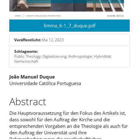
limina_6-1_7_duque.pdf
Veröffentlicht:
Mai 12, 2023
Schlagworte:
Public Theology; Digitalisierung; Anthropologie; Hybridität;
Gemeinschaft
Hauptsächlicher
João Manuel Duque
Universidade Católica Portuguesa
Artikelinhalt
Abstract
Die Hauptvoraussetzung für den Fokus des Artikels ist,
dass sowohl für den Auftrag der Kirche und die
entsprechenden Vorgaben an die Theologie als auch für
den Auftrag der Universität und ihre