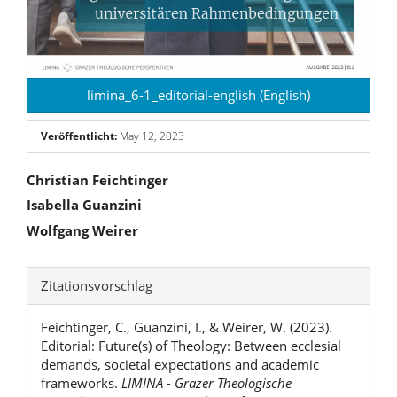
limina_6-1_editorial-english (English)
Veröffentlicht:
May 12, 2023
Hauptsächlicher
Christian Feichtinger
Isabella Guanzini
Artikelinhalt
Wolfgang Weirer
Artikel-
Zitationsvorschlag
Details
Feichtinger, C., Guanzini, I., & Weirer, W. (2023).
Editorial: Future(s) of Theology: Between ecclesial
demands, societal expectations and academic
frameworks.
LIMINA - Grazer Theologische