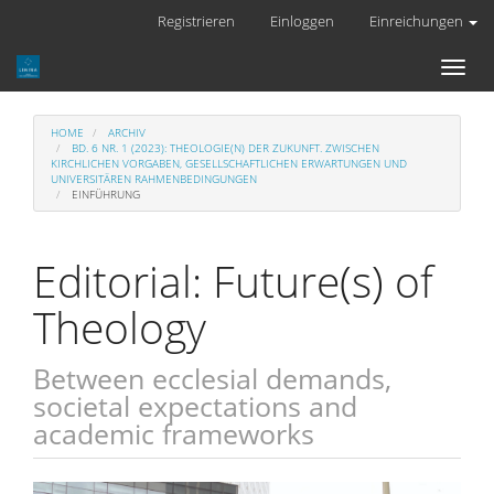
Hauptnavigation
Registrieren
Einloggen
Einreichungen
Hauptinhalt
Sidebar
Toggl
naviga
HOME
ARCHIV
BD. 6 NR. 1 (2023): THEOLOGIE(N) DER ZUKUNFT. ZWISCHEN
KIRCHLICHEN VORGABEN, GESELLSCHAFTLICHEN ERWARTUNGEN UND
UNIVERSITÄREN RAHMENBEDINGUNGEN
EINFÜHRUNG
Editorial: Future(s) of
Theology
Between ecclesial demands,
societal expectations and
academic frameworks