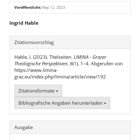
Veröffentlicht:
May 12, 2023
Hauptsächlicher
Ingrid Hable
Artikelinhalt
Artikel-
Zitationsvorschlag
Details
Hable, I. (2023). Titelseiten.
LIMINA - Grazer
Theologische Perspektiven
,
6
(1), 1–4. Abgerufen von
https://www.limina-
graz.eu/index.php/limina/article/view/192
Zitationsformate
Bibliografische Angaben herunterladen
Ausgabe