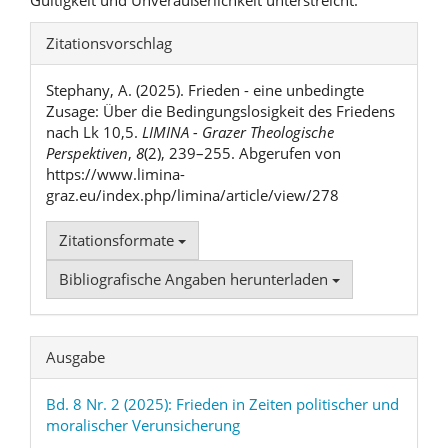
Gültigkeit und Unveräußerlichkeit unterstreicht.
Artikel-
Zitationsvorschlag
Details
Stephany, A. (2025). Frieden - eine unbedingte
Zusage: Über die Bedingungslosigkeit des Friedens
nach Lk 10,5.
LIMINA - Grazer Theologische
Perspektiven
,
8
(2), 239–255. Abgerufen von
https://www.limina-
graz.eu/index.php/limina/article/view/278
Zitationsformate
Bibliografische Angaben herunterladen
Ausgabe
Bd. 8 Nr. 2 (2025): Frieden in Zeiten politischer und
moralischer Verunsicherung