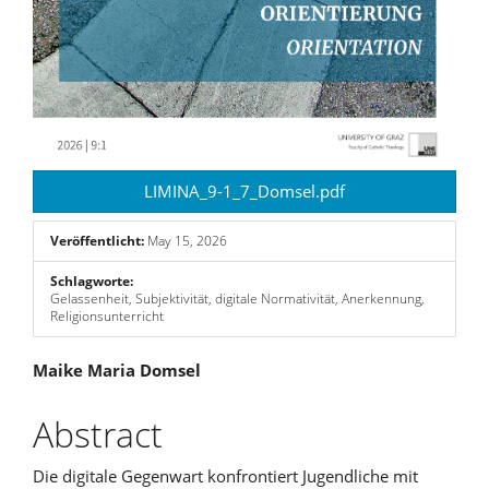
LIMINA_9-1_7_Domsel.pdf
Veröffentlicht:
May 15, 2026
Schlagworte:
Gelassenheit, Subjektivität, digitale Normativität, Anerkennung,
Religionsunterricht
Hauptsächlicher
Maike Maria Domsel
Artikelinhalt
Abstract
Die digitale Gegenwart konfrontiert Jugendliche mit