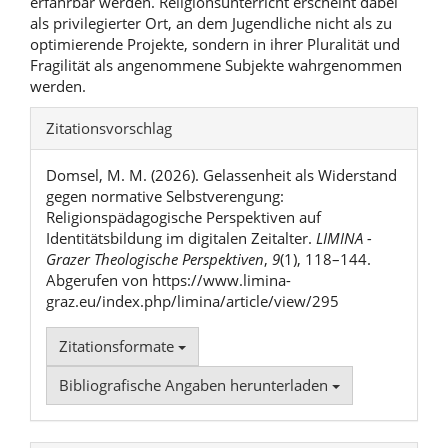
erfahrbar werden. Religionsunterricht erscheint dabei
als privilegierter Ort, an dem Jugendliche nicht als zu
optimierende Projekte, sondern in ihrer Pluralität und
Fragilität als angenommene Subjekte wahrgenommen
werden.
Artikel-
Zitationsvorschlag
Details
Domsel, M. M. (2026). Gelassenheit als Widerstand
gegen normative Selbstverengung:
Religionspädagogische Perspektiven auf
Identitätsbildung im digitalen Zeitalter.
LIMINA -
Grazer Theologische Perspektiven
,
9
(1), 118–144.
Abgerufen von https://www.limina-
graz.eu/index.php/limina/article/view/295
Zitationsformate
Bibliografische Angaben herunterladen