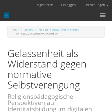
Hauptnavigation
Registrieren
Einloggen
Einreichungen
Hauptinhalt
Sidebar
Toggl
naviga
HOME
ARCHIV
BD. 9 NR. 1 (2026): ORIENTIERUNG
ARTIKEL ZUM SCHWERPUNKTTHEMA
Gelassenheit als
Widerstand gegen
normative
Selbstverengung
Religionspädagogische
Perspektiven auf
Identitätsbildung im digitalen