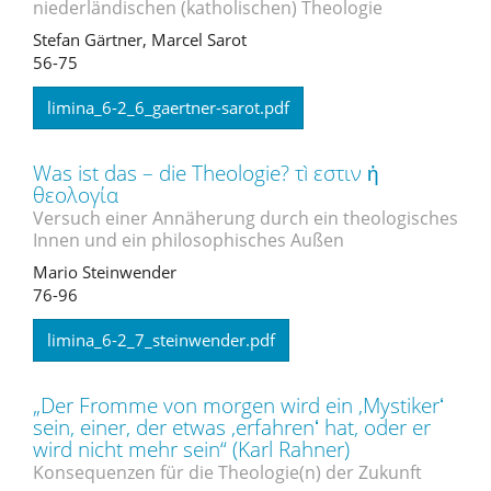
niederländischen (katholischen) Theologie
Stefan Gärtner, Marcel Sarot
56-75
limina_6-2_6_gaertner-sarot.pdf
Was ist das – die Theologie? τì εστιν ἡ
θεολογία
Versuch einer Annäherung durch ein theologisches
Innen und ein philosophisches Außen
Mario Steinwender
76-96
limina_6-2_7_steinwender.pdf
„Der Fromme von morgen wird ein ,Mystikerʻ
sein, einer, der etwas ,erfahrenʻ hat, oder er
wird nicht mehr sein“ (Karl Rahner)
Konsequenzen für die Theologie(n) der Zukunft