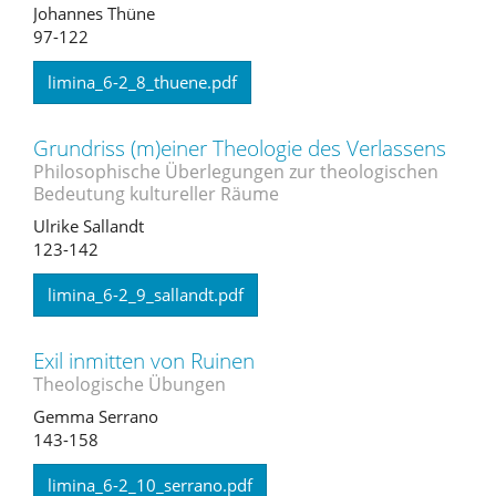
Johannes Thüne
97-122
limina_6-2_8_thuene.pdf
Grundriss (m)einer Theologie des Verlassens
Philosophische Überlegungen zur theologischen
Bedeutung kultureller Räume
Ulrike Sallandt
123-142
limina_6-2_9_sallandt.pdf
Exil inmitten von Ruinen
Theologische Übungen
Gemma Serrano
143-158
limina_6-2_10_serrano.pdf