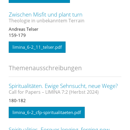
Zwischen Misfit und plant turn
Theologie in unbekanntem Terrain
Andreas Telser
159-179
limina_6-2_11_telser.pdf
Themenausschreibungen
Spiritualitäten. Ewige Sehnsucht, neue Wege?
Call for Papers – LIMINA 7:2 (Herbst 2024)
180-182
limina_6-2_cfp-spiritualitaeten.pdf
Spiritualities. Forever longing, forging new